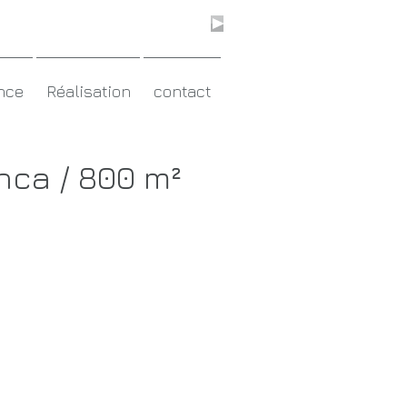
nce
Réalisation
contact
nca / 800 m²