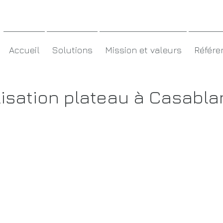
MC3 MAROC
Accueil
Solutions
Mission et valeurs
Référe
lisation plateau à Casabla