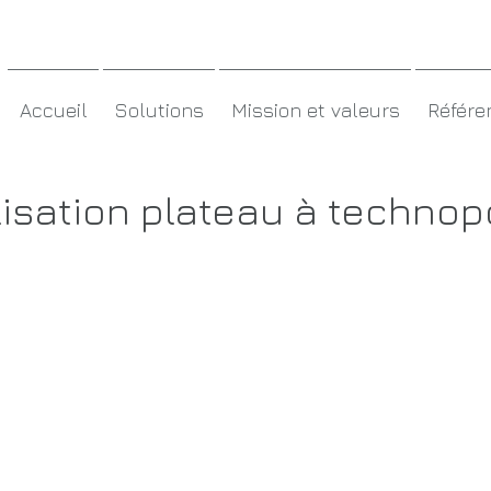
MC3 MAROC
Accueil
Solutions
Mission et valeurs
Référe
lisation plateau à technopo