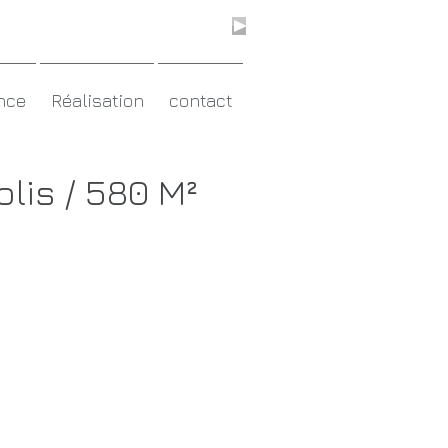
nce
Réalisation
contact
lis / 580 M²